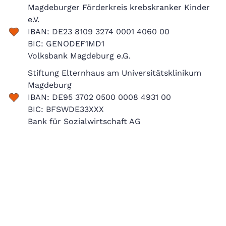
Magdeburger Förderkreis krebskranker Kinder
e.V.
IBAN: DE23 8109 3274 0001 4060 00
BIC: GENODEF1MD1
Volksbank Magdeburg e.G.
Stiftung Elternhaus am Universitätsklinikum
Magdeburg
IBAN: DE95 3702 0500 0008 4931 00
BIC: BFSWDE33XXX
Bank für Sozialwirtschaft AG
Jede Spende wird unmittelbar und zweckgebunden ohne jeglichen
Verwaltungsaufwand eingesetzt und ist steuerlich absetzbar. Bitte
vermerken Sie Ihren Wunsch nach einer Spendenbescheinigung.