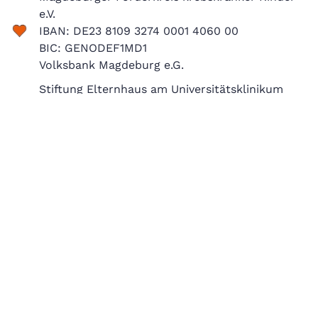
e.V.
IBAN: DE23 8109 3274 0001 4060 00
BIC: GENODEF1MD1
Volksbank Magdeburg e.G.
Stiftung Elternhaus am Universitätsklinikum
Magdeburg
IBAN: DE95 3702 0500 0008 4931 00
BIC: BFSWDE33XXX
Bank für Sozialwirtschaft AG
Jede Spende wird unmittelbar und zweckgebunden ohne jeglichen
Verwaltungsaufwand eingesetzt und ist steuerlich absetzbar. Bitte
vermerken Sie Ihren Wunsch nach einer Spendenbescheinigung.