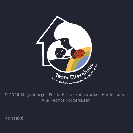
©
2026
Magdeburger Förderkreis krebskranker Kinder e. V. -
Alle Rechte vorbehalten.
Kontakt