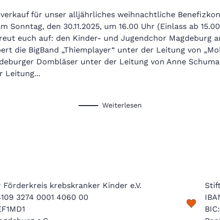
verkauf für unser alljährliches weihnachtliche Benefizk
m Sonntag, den 30.11.2025, um 16.00 Uhr (Einlass ab 15.00
reut euch auf: den Kinder- und Jugendchor Magdeburg 
bert die BigBand „Thiemplayer“ unter der Leitung von „M
gdeburger Dombläser unter der Leitung von Anne Schuma
 Leitung...
Weiterlesen
Förderkreis krebskranker Kinder e.V.
Sti
8109 3274 0001 4060 00
IBA
EF1MD1
BIC