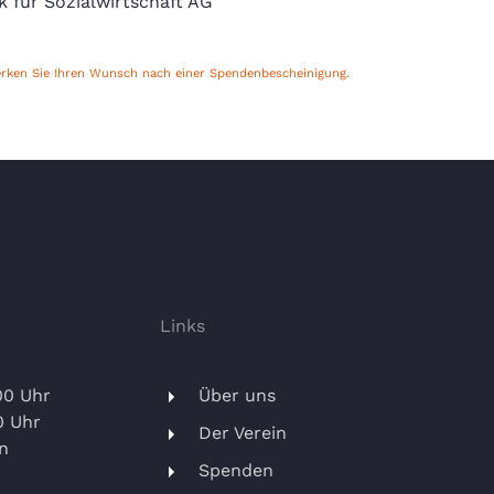
k für Sozialwirtschaft AG
erken Sie Ihren Wunsch nach einer Spendenbescheinigung.
Links
00 Uhr
Über uns
0 Uhr
Der Verein
n
Spenden