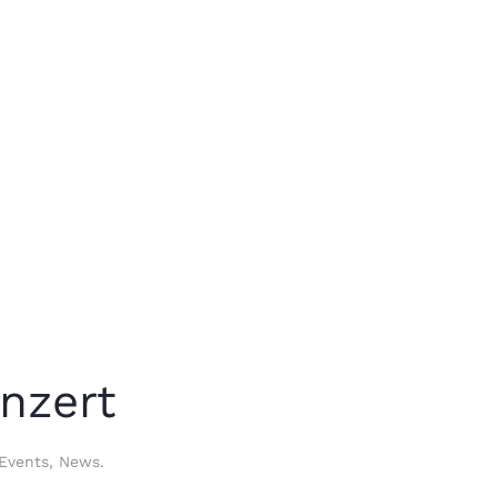
nzert
Events
,
News
.