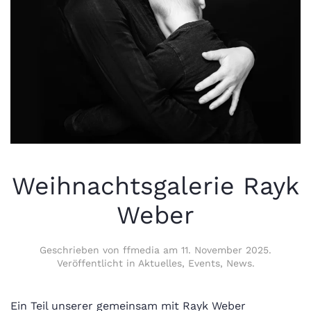
Weihnachtsgalerie Rayk
Weber
Geschrieben von
ffmedia
am
11. November 2025
.
Veröffentlicht in
Aktuelles
,
Events
,
News
.
Ein Teil unserer gemeinsam mit Rayk Weber