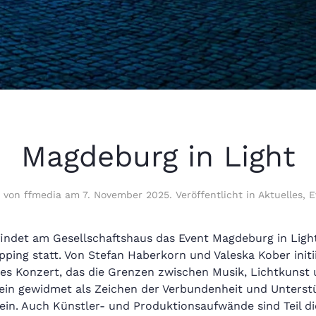
Magdeburg in Light
n von
ffmedia
am
7. November 2025
. Veröffentlicht in
Aktuelles
,
E
 findet am Gesellschaftshaus das Event Magdeburg in Ligh
ping statt. Von Stefan Haberkorn und Valeska Kober initii
es Konzert, das die Grenzen zwischen Musik, Lichtkunst u
rein gewidmet als Zeichen der Verbundenheit und Unterst
rein. Auch Künstler- und Produktionsaufwände sind Teil di