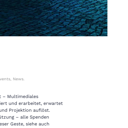
vents
,
News
.
t – Multimediales
ert und erarbeitet, erwartet
nd Projektion auflöst.
ützung – alle Spenden
eser Geste, siehe auch