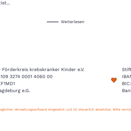
st...
Weiterlesen
Förderkreis krebskranker Kinder e.V.
Sti
8109 3274 0001 4060 00
IBA
EF1MD1
BIC
agdeburg e.G.
Ban
glichen Verwaltungsaufwand eingesetzt und ist steuerlich absetzbar. Bitte verm