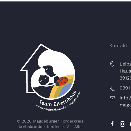
Kontakt
Leipz
Haus
3912
0391
info
magd
©
2026
Magdeburger Förderkreis
krebskranker Kinder e. V. - Alle